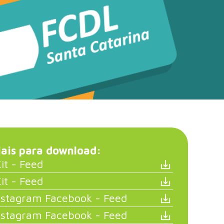
ais para download:
it - Feed
it - Feed
nstagram Facebook - Feed
nstagram Facebook - Feed