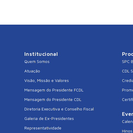
Institucional
Pro
Quem Somos
SPC B
Atuação
CDL 
Visão, Missão e Valores
Crediá
Mensagem do Presidente FCDL
Prom
Mensagem do Presidente CDL
Certif
Diretoria Executiva e Conselho Fiscal
Eve
Galeria de Ex-Presidentes
Calen
Representatividade
Hinos