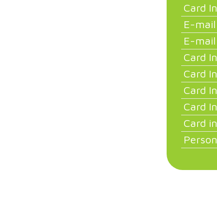
Card I
E-mail
E-mail
Card I
Card I
Card I
Card I
Card i
Person