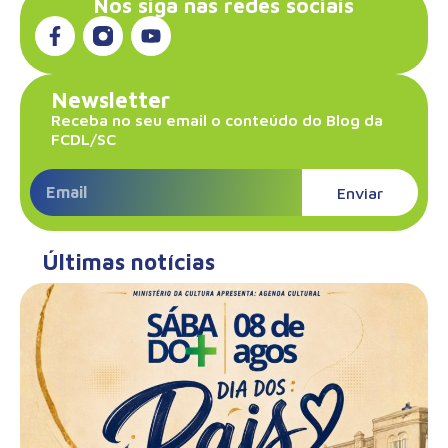
Nos siga nas redes sociais
Newsletter
Receba no seu email o conteúdo do Blog da
FCDL/SC
Enviar
Últimas notícias